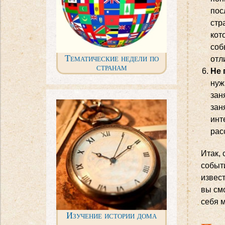
пос
стр
кот
соб
Тематические недели по
отл
странам
Не 
нуж
зан
зан
инт
рас
Итак,
событ
извес
вы смо
себя м
Изучение истории дома