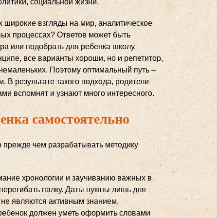
олитики, социальной жизни.
ях широкие взгляды на мир, аналитическое
ых процессах? Ответов может быть
ора или подобрать для ребенка школу,
ипе, все варианты хороши, но и репетитор,
– немаленьких. Поэтому оптимальный путь –
. В результате такого подхода, родители
сами вспомнят и узнают много интересного.
бенка самостоятельно
о прежде чем разрабатывать методику
имание хронологии и заучиванию важных в
 перегибать палку. Даты нужны лишь для
и не являются активным знанием.
 ребенок должен уметь оформить словами