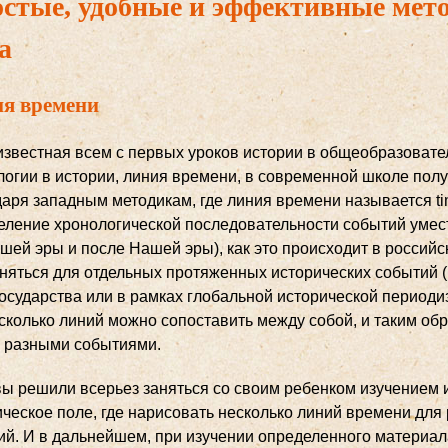
стые, удобные и эффективные мето
а
я времени
звестная всем с первых уроков истории в общеобразовате
логии в истории, линия времени, в современной школе пол
аря западным методикам, где линия времени называется tim
еление хронологической последовательности событий умест
ашей эры и после Нашей эры), как это происходит в россий
няться для отдельных протяженных исторических событий (н
осударства или в рамках глобальной исторической периодиза
есколько линий можно сопоставить между собой, и таким об
 разными событиями.
вы решили всерьез заняться со своим ребенком изучением 
ическое поле, где нарисовать несколько линий времени для
ий. И в дальнейшем, при изучении определенного материал