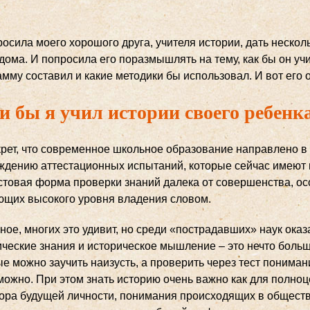
осила моего хорошого друга, учителя истории, дать нескол
дома. И попросила его поразмышлять на тему, как бы он уч
мму составил и какие методики бы использовал. И вот его от
и бы я учил истории своего ребенк
крет, что современное школьное образование направлено в 
ждению аттестационных испытаний, которые сейчас имеют в
естовая форма проверки знаний далека от совершенства, ос
ющих высокого уровня владения словом.
ое, многих это удивит, но среди «пострадавших» наук оказ
ические знания и историческое мышление – это нечто больш
е можно заучить наизусть, а проверить через тест пониман
можно. При этом знать историю очень важно как для полноц
зора будущей личности, понимания происходящих в общест