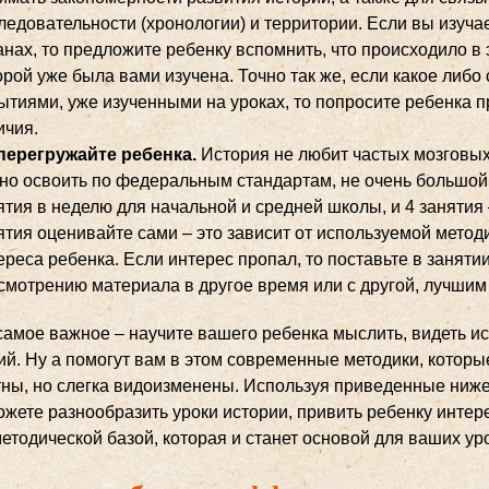
ледовательности (хронологии) и территории. Если вы изуча
анах, то предложите ребенку вспомнить, что происходило в 
орой уже была вами изучена. Точно так же, если какое либо
ытиями, уже изученными на уроках, то попросите ребенка 
ичия.
перегружайте ребенка.
История не любит частых мозговы
но освоить по федеральным стандартам, не очень большой.
ятия в неделю для начальной и средней школы, и 4 занятия
ятия оценивайте сами – это зависит от используемой методи
ереса ребенка. Если интерес пропал, то поставьте в занятии
смотрению материала в другое время или с другой, лучшим
 самое важное – научите вашего ребенка мыслить, видеть и
ий. Ну а помогут вам в этом современные методики, котор
тны, но слегка видоизменены. Используя приведенные ниже
жете разнообразить уроки истории, привить ребенку интере
етодической базой, которая и станет основой для ваших ур