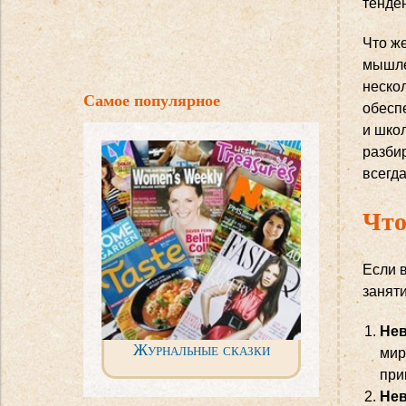
тенде
Что же
мышле
нескол
Самое популярное
обесп
и школ
разбир
всегда
Что
Если 
занят
Нев
Журнальные сказки
мир
при
Нев