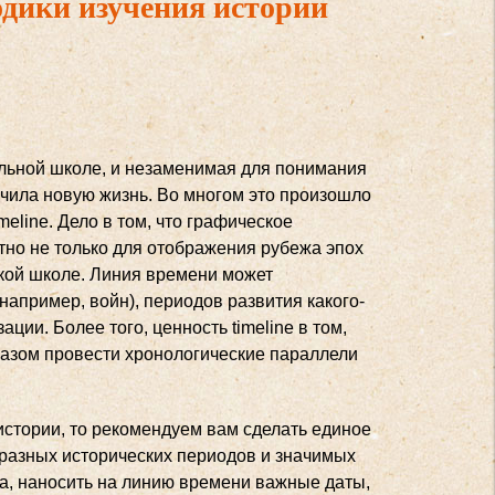
дики изучения истории
льной школе, и незаменимая для понимания
учила новую жизнь. Во многом это произошло
eline. Дело в том, что графическое
но не только для отображения рубежа эпох
ской школе. Линия времени может
апример, войн), периодов развития какого-
ции. Более того, ценность timeline в том,
разом провести хронологические параллели
истории, то рекомендуем вам сделать единое
 разных исторических периодов и значимых
а, наносить на линию времени важные даты,