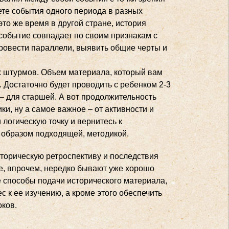
ете события одного периода в разных
это же время в другой стране, история
 событие совпадает по своим признакам с
провести параллели, выявить общие черты и
х штурмов. Объем материала, который вам
 Достаточно будет проводить с ребенком 2-3
 – для старшей. А вот продолжительность
ки, ну а самое важное – от активности и
 логическую точку и вернитесь к
 образом подходящей, методикой.
сторическую ретроспективу и последствия
ые, впрочем, нередко бывают уже хорошо
 способы подачи исторического материала,
с к ее изучению, а кроме этого обеспечить
оков.