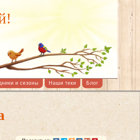
й!
дники и сезоны
Наши теки
Блог
а