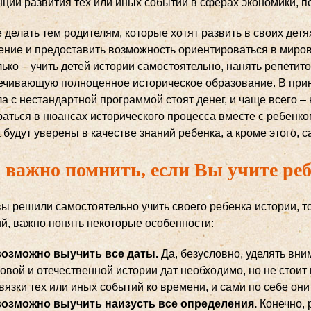
нции развития тех или иных событий в сферах экономики, п
 делать тем родителям, которые хотят развить в своих дет
ние и предоставить возможность ориентироваться в миров
ько – учить детей истории самостоятельно, нанять репетит
ечивающую полноценное историческое образование. В принц
а с нестандартной программой стоят денег, и чаще всего 
аться в нюансах исторического процесса вместе с ребенком
 будут уверены в качестве знаний ребенка, а кроме этого, 
 важно помнить, если Вы учите ре
вы решили самостоятельно учить своего ребенка истории, т
ий, важно понять некоторые особенности:
озможно выучить все даты.
Да, безусловно, уделять вн
овой и отечественной истории дат необходимо, но не стоит
вязки тех или иных событий ко времени, и сами по себе он
озможно выучить наизусть все определения.
Конечно,