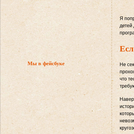
Я попр
детей 
програ
Есл
Мы в фейсбуке
Не се
прохо
что т
требу
Наверн
истор
которы
невоз
круго