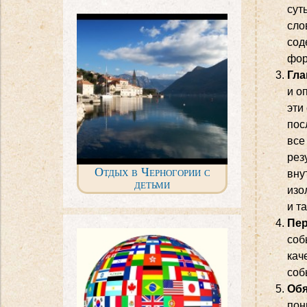
сут
сло
сод
фор
Гла
и о
эти
пос
все
рез
Отдых в Черногории с
вну
детьми
изо
и т
Пер
соб
кач
соб
Обя
пон