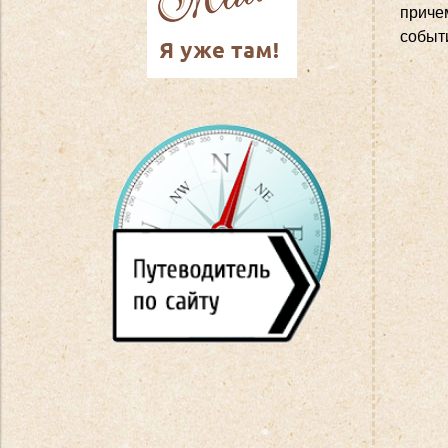
причем
событ