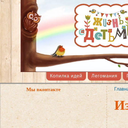
Копилка идей
Легомания
Мы вконтакте
Главн
Вы 
И