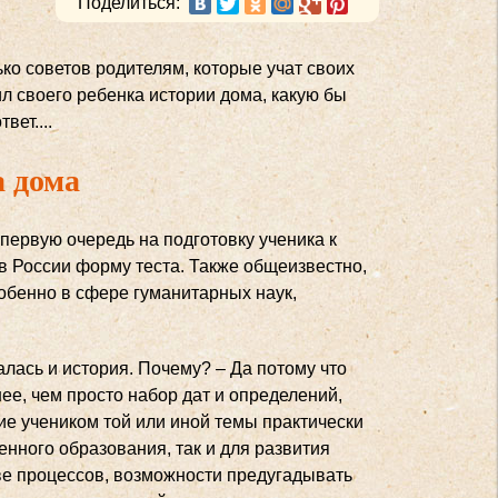
Поделиться:
ько советов родителям, которые учат своих
ил своего ребенка истории дома, какую бы
вет....
а дома
первую очередь на подготовку ученика к
 России форму теста. Также общеизвестно,
обенно в сфере гуманитарных наук,
алась и история. Почему? – Да потому что
ее, чем просто набор дат и определений,
ие учеником той или иной темы практически
енного образования, так и для развития
ве процессов, возможности предугадывать