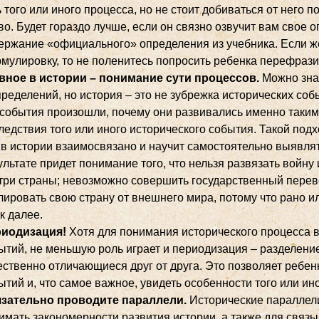
ь того или иного процесса, но не стоит добиваться от него 
во. Будет гораздо лучше, если он связно озвучит вам свое 
ержание «официального» определения из учебника. Если 
мулировку, то не поленитесь попросить ребенка перефрази
вное в истории – понимание сути процессов.
Можно знат
пределений, но история – это не зубрежка исторических соб
 события произошли, почему они развивались именно таким п
ледствия того или иного исторического события. Такой подх
 в истории взаимосвязано и научит самостоятельно выявля
ультате придет понимание того, что нельзя развязать войну 
три страны; невозможно совершить государственный перевор
лировать свою страну от внешнего мира, потому что рано ил
ак далее.
иодизация!
Хотя для понимания исторического процесса 
ытий, не меньшую роль играет и периодизация – разделени
ественно отличающиеся друг от друга. Это позволяет ребен
ытий и, что самое важное, увидеть особенности того или ин
зательно проводите параллели.
Исторические параллел
имать закономерности развития истории, а также для связы