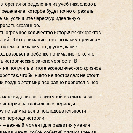
повторения определения из учебника слово в
определение, которое будет точно отражать
же вы услышите чересчур идеальную
ровать сказанное.
ь огромное количество исторических фактов
ытий. Это понимание того, по каким причинам
утем, а не каким-то другим, какие
од разовьет в ребенке понимание того, что
ть исторические закономерности. В
и не получить в итоге экономического кризиса
от так, чтобы никто не пострадал; не стоит
и поздно этот мир все равно ворвется в нее
важно видение исторической взаимосвязи
е истории на глобальные периоды,
ку не запутаться в последовательности
ого периода истории.
и – важный момент для развития умения
вания между собой событий с точки зрения