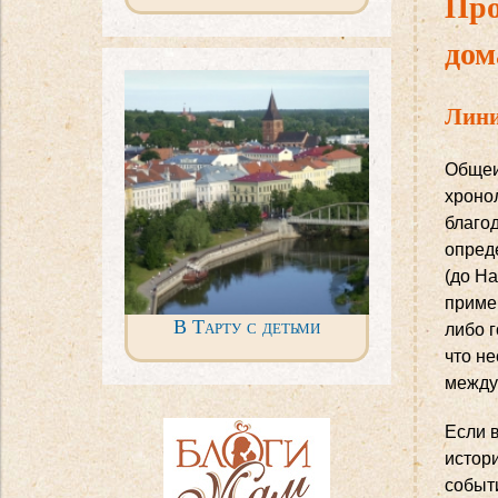
Про
дом
Лини
Общеи
хроно
благод
опред
(до Н
приме
В Тарту с детьми
либо г
что н
между
Если 
истор
событ