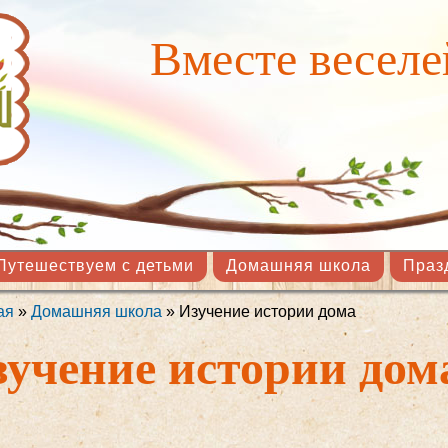
Перейти к
основному
Вместе веселе
содержанию
Путешествуем с детьми
Домашняя школа
Праз
ая
»
Домашняя школа
» Изучение истории дома
здесь
зучение истории дом