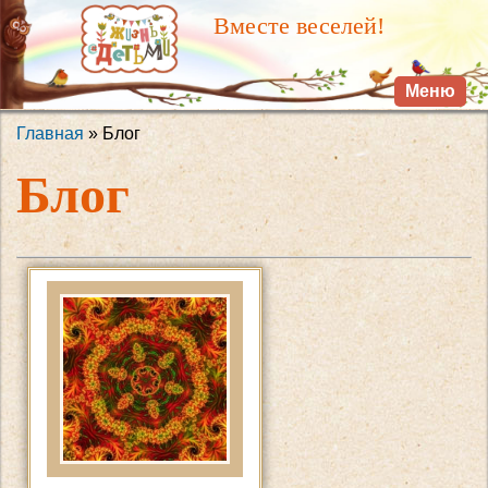
Перейти к
Вместе веселей!
основному
содержанию
Меню
Главная
» Блог
Вы здесь
Блог