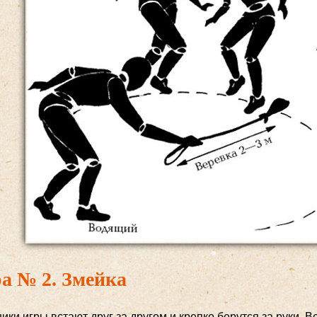
а № 2. Змейка
ики игры встают друг за другом и крепко берутся за руки.