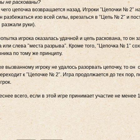
 вы не раскованы?
чего цепочка возвращается назад. Игроки "Цепочки № 2" на
 разбежаться изо всей силы, врезаться в "Цепь № 2" и пост
 разжали руки).
опытка игрока оказалась удачной и цепь раскована, то он 
 или слева "места разрыва". Кроме того, "Цепочка № 1" со
ника по тому же принципу.
е вызванному игроку не удалось разорвать цепочку, то он о
ереходит к "Цепочке № 2". Игра продолжается до тех пор, п
грок.
снее всего, если в этой игре принимает участие не менее 1