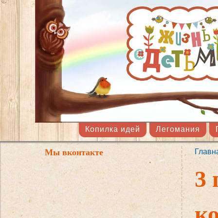
Копилка идей
Легомания
Мы вконтакте
Главн
Вы 
3
к