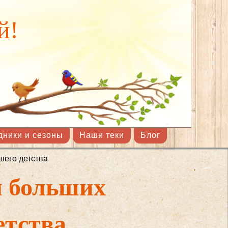
й!
дники и сезоны
Наши теки
Блог
шего детства
я больших
етства