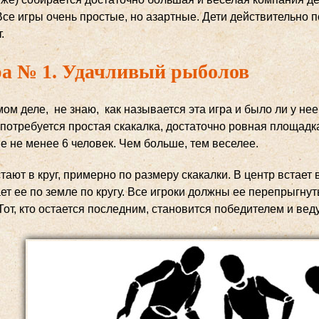
Все игры очень простые, но азартные. Дети действительно п
.
а № 1. Удачливый рыболов
ом деле, не знаю, как называется эта игра и было ли у не
 потребуется простая скакалка, достаточно ровная площадк
е не менее 6 человек. Чем больше, тем веселее.
тают в круг, примерно по размеру скакалки. В центр встает
т ее по земле по кругу. Все игроки должны ее перепрыгнуть.
 Тот, кто остается последним, становится победителем и в