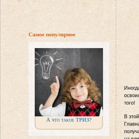
Самое популярное
Иногд
освои
того!
В этой
А что такое ТРИЗ?
Главна
получа
на пл