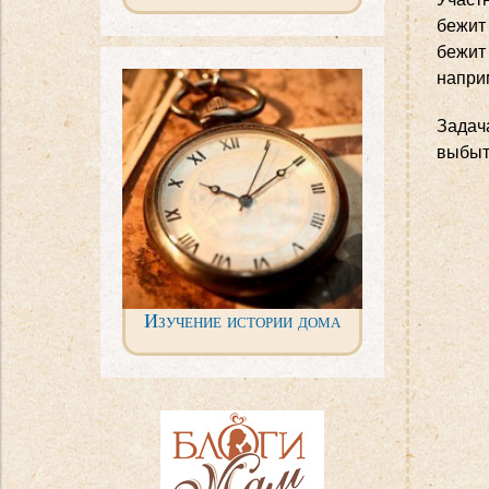
бежит 
бежит
напри
Задача
выбыт
Изучение истории дома