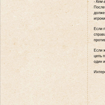
- Кем
После 
должен
игроки
Если п
справа
против
Если ж
цепь п
один и
Интере