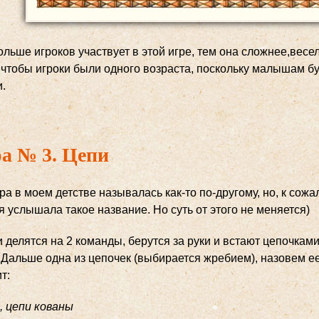
льше игроков участвует в этой игре, тем она сложнее,весе
 чтобы игроки были одного возраста, поскольку малышам бу
.
а № 3. Цепи
ра в моем детстве называлась как-то по-другому, но, к сожа
я услышала такое название. Но суть от этого не меняется)
 делятся на 2 команды, берутся за руки и встают цепочками
 Дальше одна из цепочек (выбирается жребием), назовем ее
т:
, цепи кованы