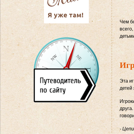
Чем бо
всего,
детьми
Игр
Эта иг
детей 
Игроки
друга.
говори
- Цепи