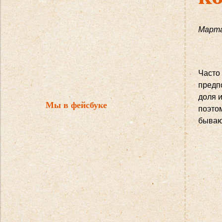
Марта
Часто
предп
доля и
Мы в фейсбуке
поэто
бываю