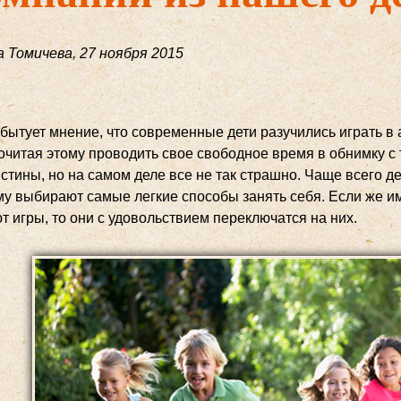
 Томичева
,
27 ноября 2015
 бытует мнение, что современные дети разучились играть в
очитая этому проводить свое свободное время в обнимку с
стины, но на самом деле все не так страшно. Чаще всего дет
му выбирают самые легкие способы занять себя. Если же им
т игры, то они с удовольствием переключатся на них.