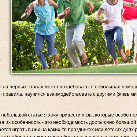
а на первых этапах может потребоваться небольшая помощь
л правила, научился взаимодействовать с другими (живыми,
 небольшой статье я хочу привести игры, которые особо по
я их особенность - это необходимость достаточно большой 
ется играть в них на каких-то праздниках или детских днях
яже) собирается достаточно большая и веселая компания де