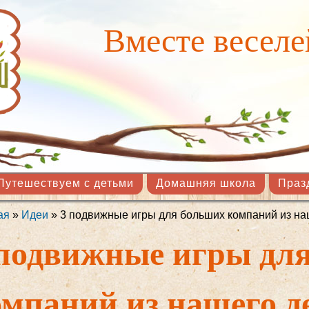
Перейти к
основному
Вместе веселе
содержанию
Путешествуем с детьми
Домашняя школа
Праз
ая
»
Идеи
» 3 подвижные игры для больших компаний из на
здесь
 подвижные игры дл
омпаний из нашего д