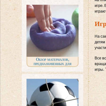
игре. 
играют
Игр
На сам
детям
участи
Все вс
Обзор материалов,
предназначенных для
вращае
детской лепки
игры.