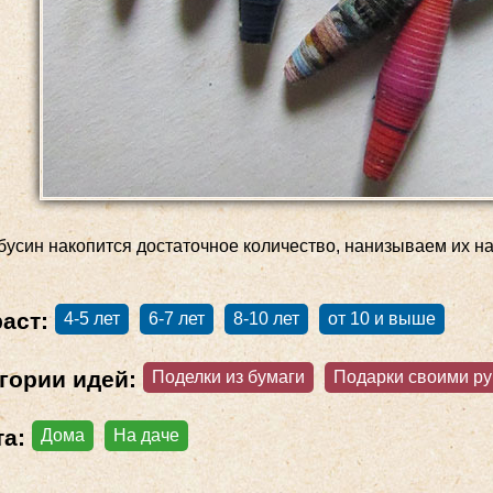
бусин накопится достаточное количество, нанизываем их на
раст:
4-5 лет
6-7 лет
8-10 лет
от 10 и выше
гории идей:
Поделки из бумаги
Подарки своими р
та:
Дома
На даче