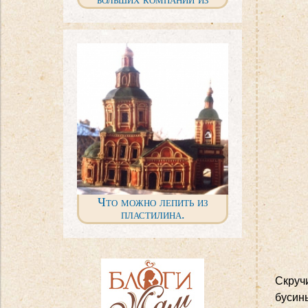
нашего детства
Что можно лепить из
пластилина.
Удивительные идеи!
Скручи
бусин