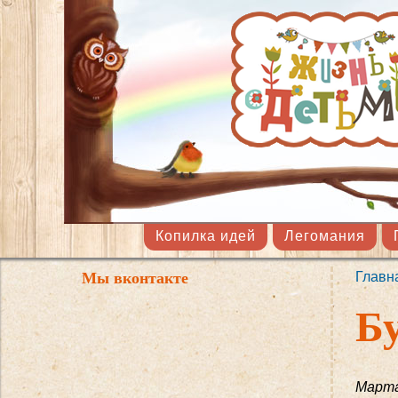
Копилка идей
Легомания
Мы вконтакте
Главн
Вы 
Б
Марта