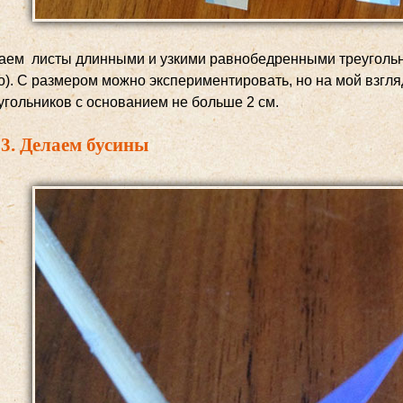
аем листы длинными и узкими равнобедренными треугольни
о). С размером можно экспериментировать, но на мой взгля
угольников с основанием не больше 2 см.
3. Делаем бусины