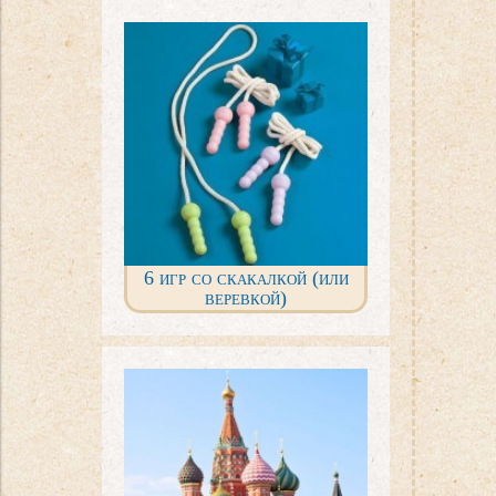
6 игр со скакалкой (или
веревкой)