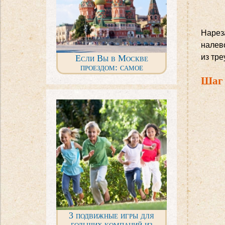
Нарез
налев
из тре
Если Вы в Москве
проездом: самое
интересное для детей за 2
Шаг 
дня
3 подвижные игры для
больших компаний из