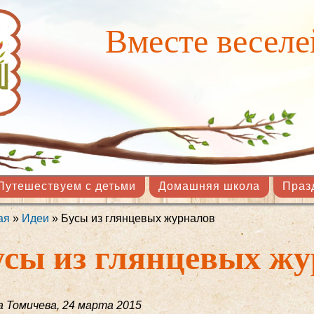
Перейти к
основному
Вместе веселе
содержанию
Путешествуем с детьми
Домашняя школа
Праз
ая
»
Идеи
» Бусы из глянцевых журналов
здесь
усы из глянцевых ж
 Томичева
,
24 марта 2015