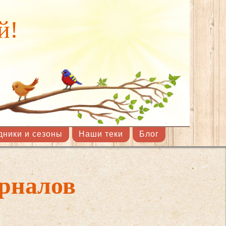
й!
дники и сезоны
Наши теки
Блог
урналов