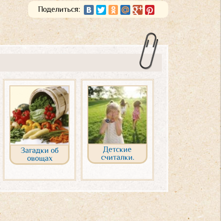
Поделиться:
Детские
Загадки об
считалки.
овощах
Постоянно
пополняемая
коллекция