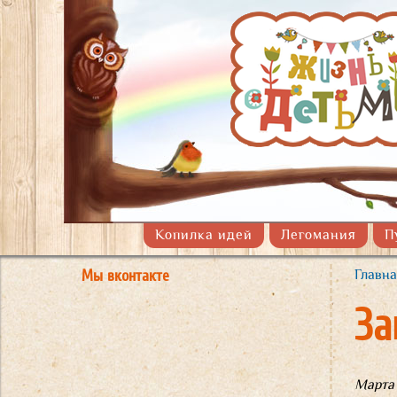
Копилка идей
Легомания
П
Мы вконтакте
Главна
Вы 
За
Марта