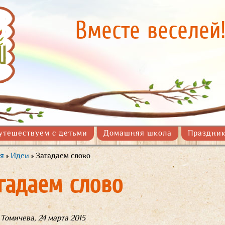
Перейти к
основному
Вместе веселей
содержанию
утешествуем с детьми
Домашняя школа
Праздник
я
»
Идеи
» Загадаем слово
здесь
гадаем слово
 Томичева
,
24 марта 2015