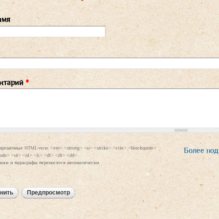
имя
нтарий
*
зрешённые HTML-теги: <em> <strong> <u> <strike> <cite> <blockquote>
Более под
ode> <ul> <ol> <li> <dl> <dt> <dd>
роки и параграфы переносятся автоматически.