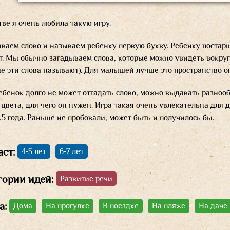
тве я очень любила такую игру.
ваем слово и называем ребенку первую букву. Ребенку постарше
т. Мы обычно загадываем слова, которые можно увидеть вокруг
е эти слова называют). Для малышей лучше это пространство ог
ебенок долго не может отгадать слово, можно выдавать разноо
 цвета, для чего он нужен. Игра такая очень увлекательна для д
,5 года. Раньше не пробовали, может быть и получилось бы.
аст:
4-5 лет
6-7 лет
гории идей:
Развитие речи
а:
Дома
На прогулке
В поездке
На пляже
На даче