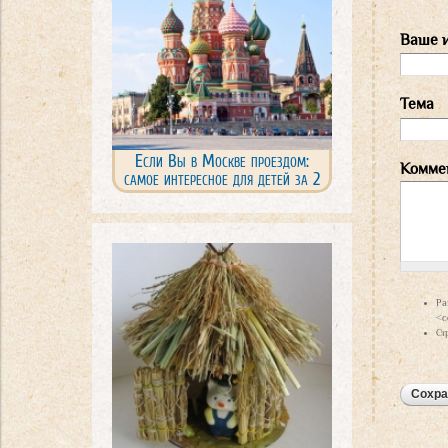
Ваше 
Тема
Если Вы в Москве проездом:
Комме
самое интересное для детей за 2
дня
Ра
<c
Ст