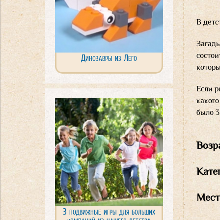
В детс
Загады
состои
Динозавры из Лего
которы
Если р
какого
было 3
Возр
Кате
Мест
3 подвижные игры для больших