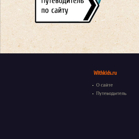
Withkids.ru
О сайте
Путеводитель