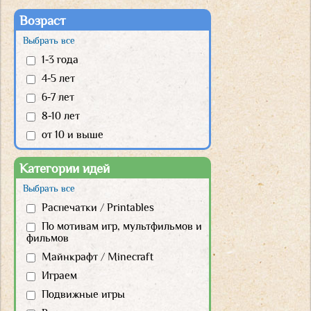
Возраст
Выбрать все
1-3 года
4-5 лет
6-7 лет
8-10 лет
от 10 и выше
Категории идей
Выбрать все
Распечатки / Printables
По мотивам игр, мультфильмов и
фильмов
Майнкрафт / Minecraft
Играем
Подвижные игры