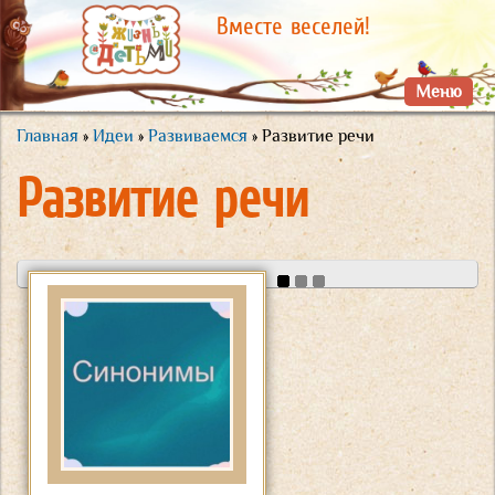
Перейти к
Вместе веселей!
основному
содержанию
Меню
Главная
»
Идеи
»
Развиваемся
» Развитие речи
Вы здесь
Развитие речи