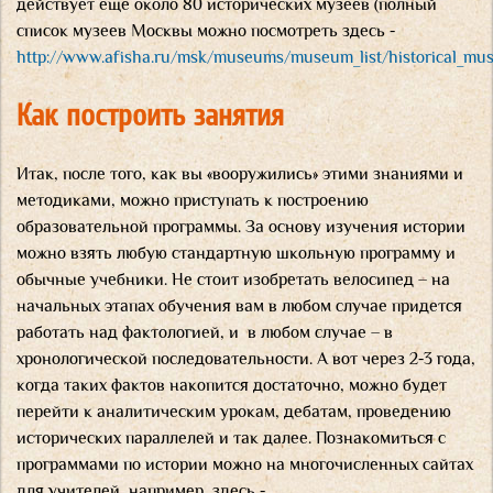
действует еще около 80 исторических музеев (полный
список музеев Москвы можно посмотреть здесь -
http://www.afisha.ru/msk/museums/museum_list/historical_mu
Как построить занятия
Итак, после того, как вы «вооружились» этими знаниями и
методиками, можно приступать к построению
образовательной программы. За основу изучения истории
можно взять любую стандартную школьную программу и
обычные учебники. Не стоит изобретать велосипед – на
начальных этапах обучения вам в любом случае придется
работать над фактологией, и в любом случае – в
хронологической последовательности. А вот через 2-3 года,
когда таких фактов накопится достаточно, можно будет
перейти к аналитическим урокам, дебатам, проведению
исторических параллелей и так далее. Познакомиться с
программами по истории можно на многочисленных сайтах
для учителей, например, здесь -