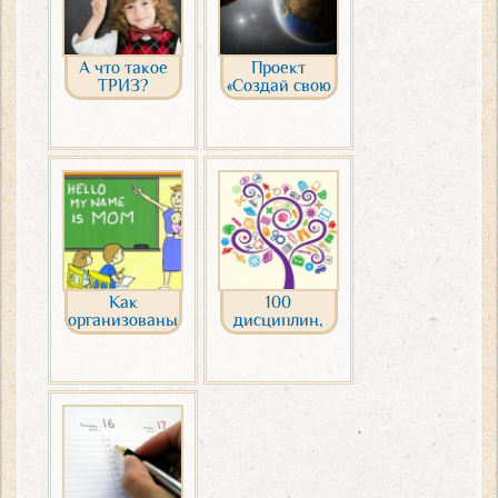
А что такое
Проект
ТРИЗ?
«Создай свою
страну»
Как
100
организованы
дисциплин,
занятия в
которые
нашей
можно
домашней
изучать на
школе
домашнем
обучении