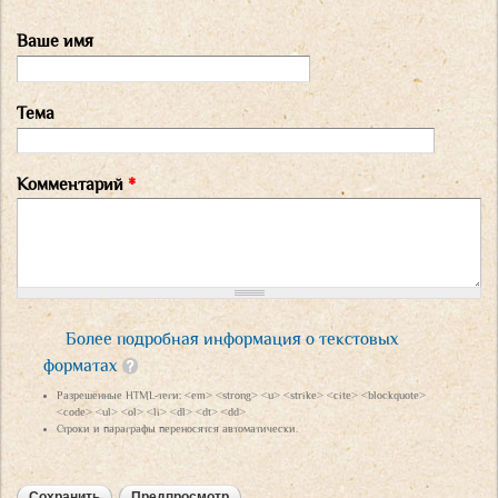
Ваше имя
Тема
Комментарий
*
Более подробная информация о текстовых
форматах
Разрешённые HTML-теги: <em> <strong> <u> <strike> <cite> <blockquote>
<code> <ul> <ol> <li> <dl> <dt> <dd>
Строки и параграфы переносятся автоматически.