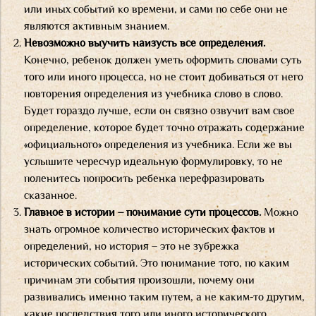
или иных событий ко времени, и сами по себе они не
являются активным знанием.
Невозможно выучить наизусть все определения.
Конечно, ребенок должен уметь оформить словами суть
того или иного процесса, но не стоит добиваться от него
повторения определения из учебника слово в слово.
Будет гораздо лучше, если он связно озвучит вам свое
определение, которое будет точно отражать содержание
«официального» определения из учебника. Если же вы
услышите чересчур идеальную формулировку, то не
поленитесь попросить ребенка перефразировать
сказанное.
Главное в истории – понимание сути процессов.
Можно
знать огромное количество исторических фактов и
определений, но история – это не зубрежка
исторических событий. Это понимание того, по каким
причинам эти события произошли, почему они
развивались именно таким путем, а не каким-то другим,
какие последствия того или иного исторического