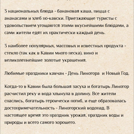
3 национальных блюда - банановая каша, пицца с
ананасами и хлеб по-кавски. Приезжающие туристы с
удовольствием угощаются этими вкуснейшими блюдами, а
сами жители едят их практически каждый день.
3 наиболее популярных, массовых и известных продукта -
стекло (так как в Кавии много песка), вино и
великолепнейшие золотые украшения.
Любимые праздники кавчан - День Линогора и Новый Год.
Когда-то в Кавии была большая засуха и богатырь Линогор
расчистил реку и вода хлынула в долину. Все жители
спаслись, богатырь героически погиб, и еще образовалась
достопримечательность - Линогорский водопад. В
настоящее время это праздник урожая, праздник воды и
природы и всего самого хорошего.