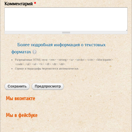
Комментарий
*
Более подробная информация о текстовых
форматах
Разрешённые HTML-теги: <em> <strong> <u> <strike> <cite> <blockquote>
<code> <ul> <ol> <li> <dl> <dt> <dd>
Строки и параграфы переносятся автоматически.
Мы вконтакте
Мы в фейсбуке