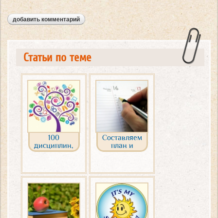
добавить комментарий
Статьи по теме
100
Составляем
дисциплин,
план и
которые
расписание
можно
домашних
изучать на
занятий
домашнем
обучении