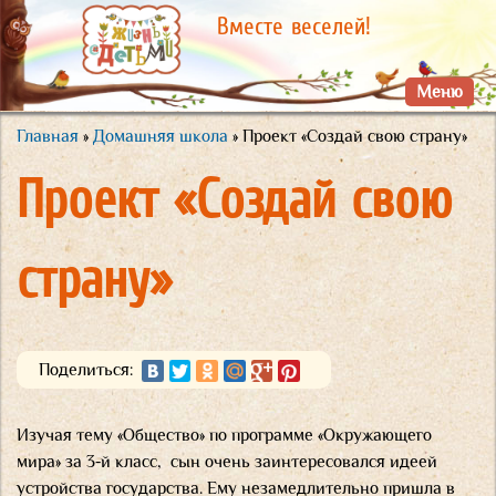
Перейти к
Вместе веселей!
основному
содержанию
Меню
Главная
»
Домашняя школа
» Проект «Создай свою страну»
Вы здесь
Проект «Создай свою
страну»
Поделиться:
Изучая тему «Общество» по программе «Окружающего
мира» за 3-й класс, сын очень заинтересовался идеей
устройства государства. Ему незамедлительно пришла в