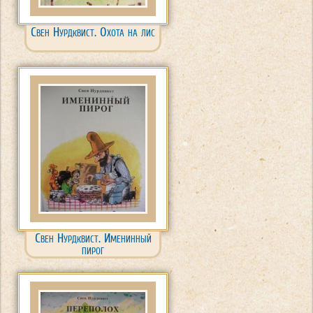
Свен Нурдквист. Охота на лис
Свен Нурдквист. Именинный
пирог