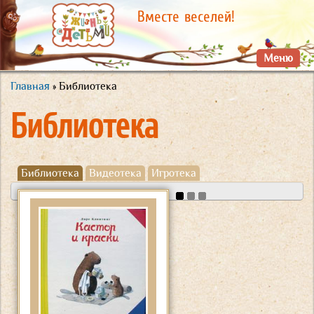
Перейти к
Вместе веселей!
основному
содержанию
Меню
Главная
» Библиотека
Вы здесь
Библиотека
Библиотека
Видеотека
Игротека