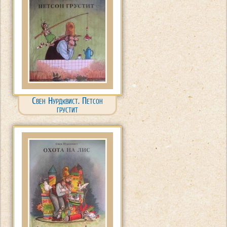
Свен Нурдквист. Петсон
грустит