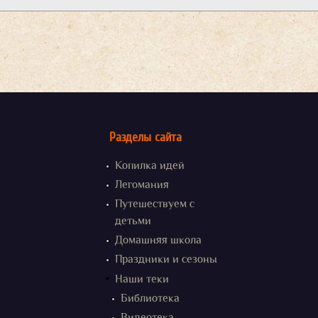
Разделы сайта
Копилка идей
Легомания
Путешествуем с
детьми
Домашняя школа
Праздники и сезоны
Наши теки
Библиотека
Видеотека