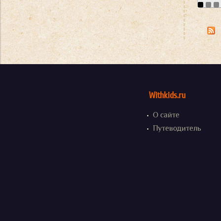
Withkids.ru
О сайте
Путеводитель