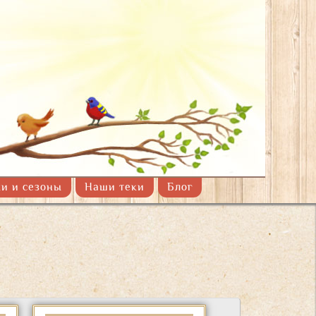
!
и и сезоны
Наши теки
Блог