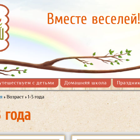
Перейти к
основному
Вместе веселей
содержанию
утешествуем с детьми
Домашняя школа
Праздник
я
» Возраст » 1-3 года
здесь
3 года