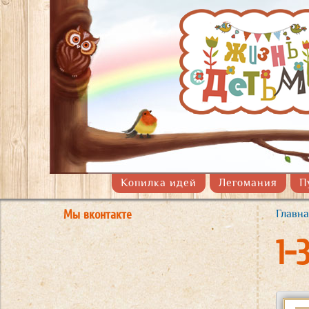
Копилка идей
Легомания
П
Мы вконтакте
Главна
Вы 
1-