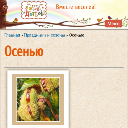
Перейти к
Вместе веселей!
основному
содержанию
Меню
Главная
»
Праздники и сезоны
» Осенью
Вы здесь
Осенью