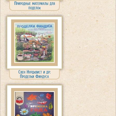
Природные материалы для
поделок
Свен Нурдквист и др:
Проделки Финдуса