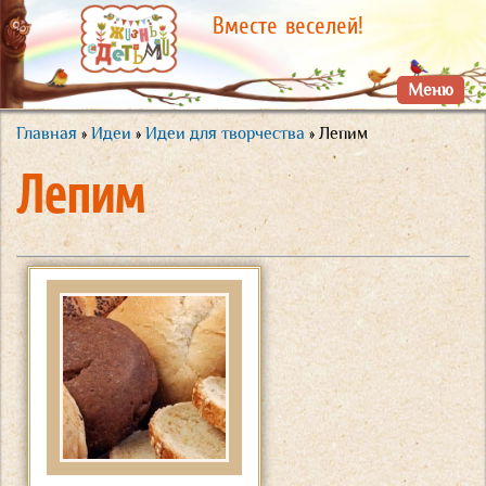
Перейти к
Вместе веселей!
основному
содержанию
Меню
Главная
»
Идеи
»
Идеи для творчества
» Лепим
Вы здесь
Лепим