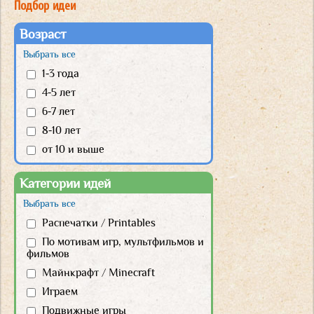
Подбор идеи
Возраст
Выбрать все
1-3 года
4-5 лет
6-7 лет
8-10 лет
от 10 и выше
Категории идей
Выбрать все
Распечатки / Printables
По мотивам игр, мультфильмов и
фильмов
Майнкрафт / Minecraft
Играем
Подвижные игры